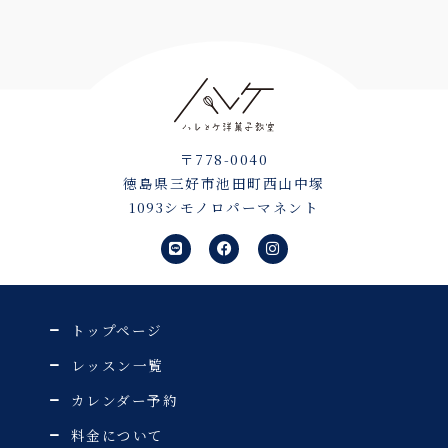
〒778-0040
徳島県三好市池田町西山中塚
1093シモノロパーマネント
L
F
I
i
a
n
n
c
s
e
e
t
b
a
o
g
o
r
トップページ
k
a
m
レッスン一覧
カレンダー予約
料金について