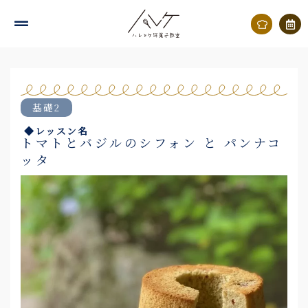
内
容
を
ス
キ
基礎2
ッ
◆レッスン名
プ
トマトとバジルのシフォン と パンナコ
ッタ