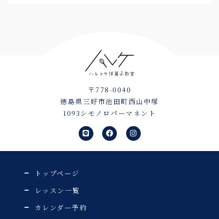
〒778-0040
徳島県三好市池田町西山中塚
1093シモノロパーマネント
L
F
I
i
a
n
n
c
s
e
e
t
b
a
o
g
o
r
トップページ
k
a
m
レッスン一覧
カレンダー予約