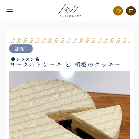
内
容
を
ス
キ
基礎2
ッ
◆レッスン名
プ
ヨーグルトケーキ と 胡椒のクッキー