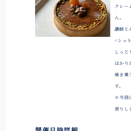
クレー
ん。
講師と
<シュ
しっと
はかり
焼き菓
す。
＊今回
借りし
開催日時詳細