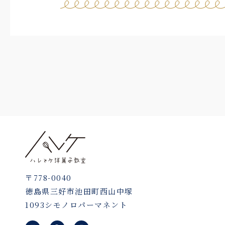
〒778-0040
徳島県三好市池田町西山中塚
1093シモノロパーマネント
L
F
I