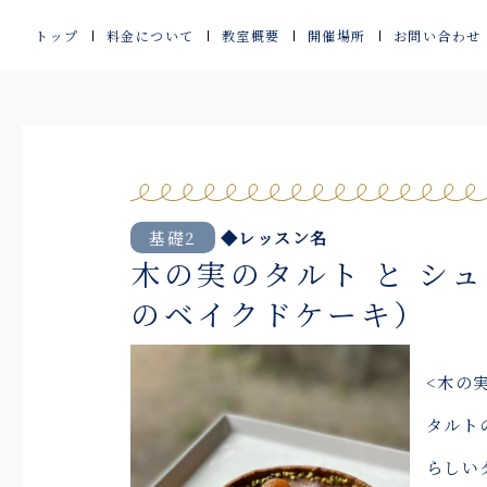
内
トップ
料金について
教室概要
開催場所
お問い合わせ
容
を
ス
キ
ッ
基礎2
◆レッスン名
木の実のタルト と シ
プ
のベイクドケーキ）
<木の
タルト
らしい