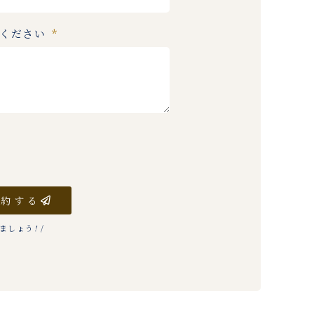
入ください
予約する
りましょう
!
/