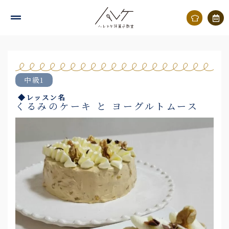
内
容
を
ス
キ
中級1
ッ
◆レッスン名
プ
くるみのケーキ と ヨーグルトムース