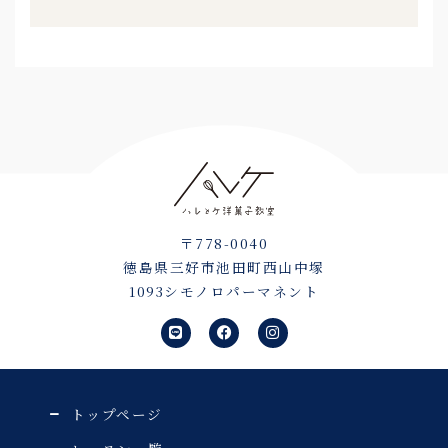
〒778-0040
徳島県三好市池田町西山中塚
1093シモノロパーマネント
L
F
I
i
a
n
n
c
s
e
e
t
b
a
o
g
o
r
トップページ
k
a
m