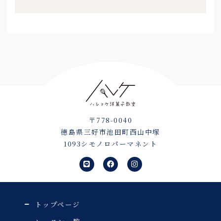
〒778-0040
徳島県三好市池田町西山中塚
1093シモノロパーマネント
L
F
I
i
a
n
n
c
s
e
e
t
b
a
o
g
o
r
トップページ
k
a
m