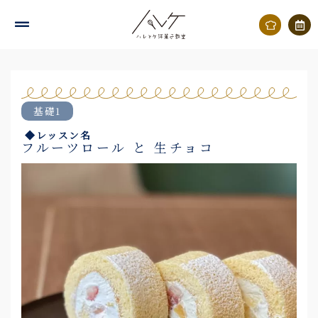
内
容
を
ス
キ
基礎1
ッ
◆レッスン名
プ
フルーツロール と 生チョコ