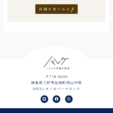
詳細を見てみる
〒778-0040
徳島県三好市池田町西山中塚
1093シモノロパーマネント
L
F
I
i
a
n
n
c
s
e
e
t
b
a