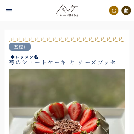
内
容
を
ス
キ
基礎1
ッ
◆レッスン名
プ
苺のショートケーキ と チーズブッセ