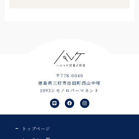
〒778-0040
徳島県三好市池田町西山中塚
1093シモノロパーマネント
L
F
I
i
a
n
n
c
s
e
e
t
b
a
o
g
o
r
トップページ
k
a
m