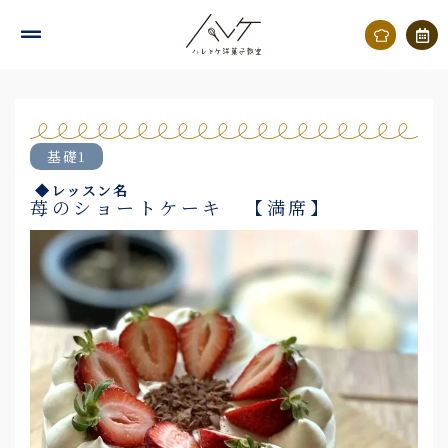
内
容
を
ス
キ
基礎1
ッ
◆レッスン名
プ
苺のショートケーキ 【満席】