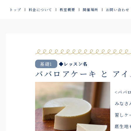
内
トップ
料金について
教室概要
開催場所
お問い合わせ
容
を
ス
キ
ッ
基礎1
◆レッスン名
ババロアケーキ と ア
プ
<ババ
みなさ
習しケ
底生地