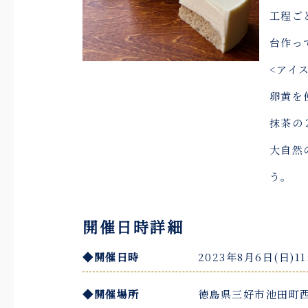
工程ご
台作っ
<アイ
卵黄を
抹茶の
大自然
う。
開催日時詳細
◆開催日時
2023年8月6日(日)11
◆開催場所
徳島県三好市池田町西