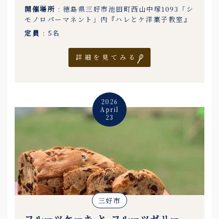
開催場所
: 徳島県三好市池田町西山中塚1093「シ
モノロパーマネント」内『ハレとケ洋菓子教室』
定員
: 5名
詳細を見てみる
2026
April
23
三好市
フルーツケーキ と フルーツゼリー