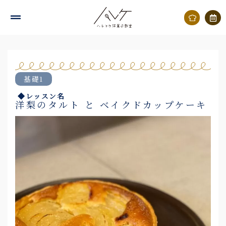
内
容
を
ス
キ
基礎1
ッ
◆レッスン名
プ
洋梨のタルト と ベイクドカップケーキ