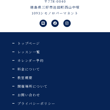
〒778-0040
徳島県三好市池田町西山中塚
1093シモノロパーマネント
L
F
I
i
a
n
n
c
s
e
e
t
b
a
o
g
o
r
トップページ
k
a
m
レッスン一覧
カレンダー予約
料金について
教室概要
開催場所について
お問い合わせ
プライバシーポリシー