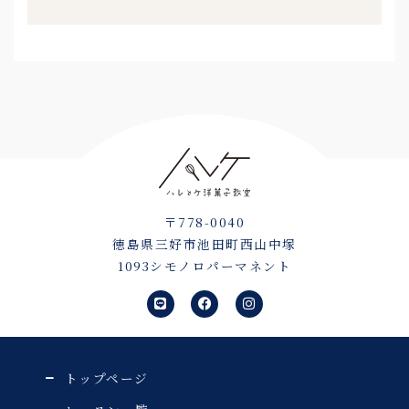
〒778-0040
徳島県三好市池田町西山中塚
1093シモノロパーマネント
L
F
I
i
a
n
n
c
s
e
e
t
b
a
o
g
o
r
トップページ
k
a
m