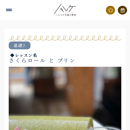
内
容
を
ス
キ
基礎2
ッ
◆レッスン名
プ
さくらロール と プリン