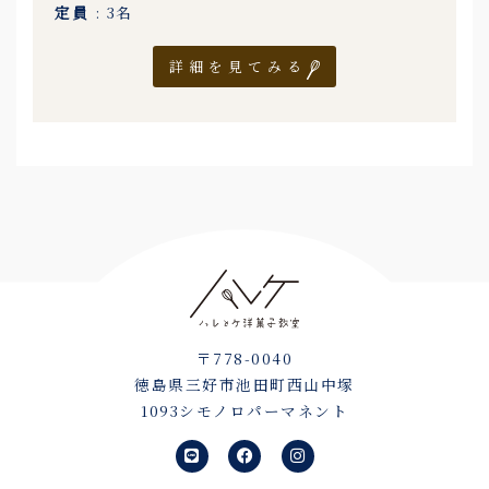
定員
: 3名
詳細を見てみる
〒778-0040
徳島県三好市池田町西山中塚
1093シモノロパーマネント
L
F
I
i
a
n
n
c
s