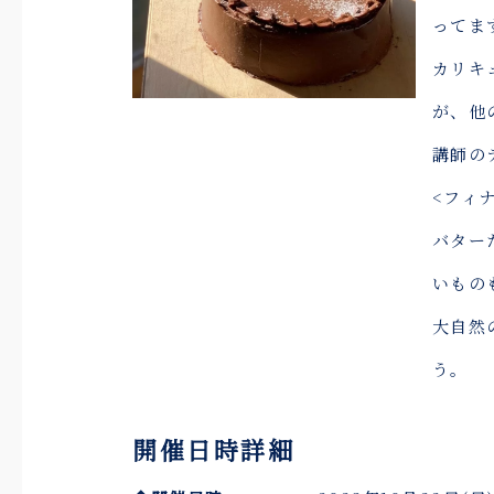
ってま
カリキ
が、他
講師の
<フィ
バター
いもの
大自然
う。
開催日時詳細