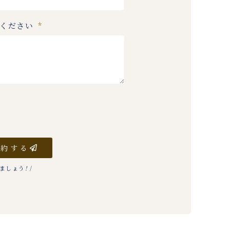
入ください
予約する
りましょう
!
/