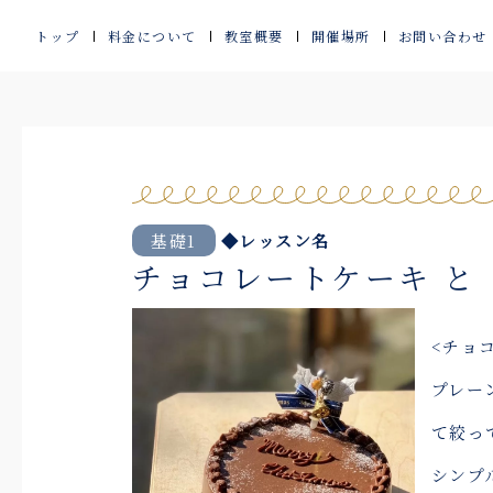
内
トップ
料金について
教室概要
開催場所
お問い合わせ
容
を
ス
キ
ッ
基礎1
◆レッスン名
チョコレートケーキ と
プ
<チョ
プレー
て絞っ
シンプ