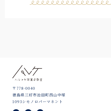
〒778-0040
徳島県三好市池田町西山中塚
1093シモノロパーマネント
L
F
I