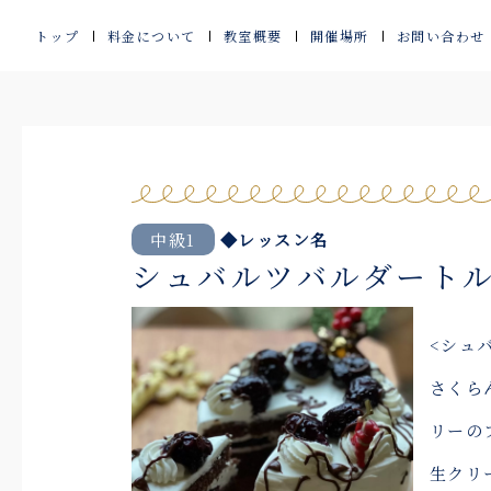
内
トップ
料金について
教室概要
開催場所
お問い合わせ
容
を
ス
キ
ッ
中級1
◆レッスン名
シュバルツバルダートル
プ
<シュ
さくら
リーの
生クリ