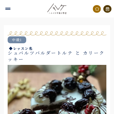
内
容
を
ス
キ
中級1
ッ
◆レッスン名
プ
シュバルツバルダートルテ と カリーク
ッキー