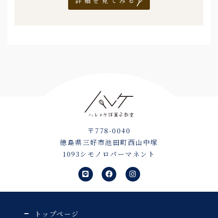
詳細を見てみる
〒778-0040
徳島県三好市池田町西山中塚
1093シモノロパーマネント
L
F
I
i
a
n
n
c
s
e
e
t
b
a
o
g
o
r
トップページ