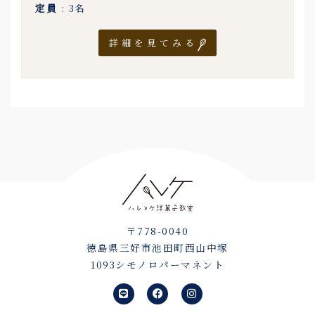
定員
: 3名
詳細を見てみる
〒778-0040
徳島県三好市池田町西山中塚
1093シモノロパーマネント
L
F
I
i
a
n
n
c
s