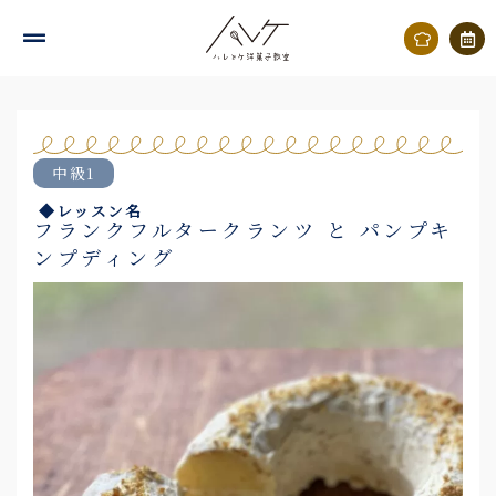
内
容
を
ス
キ
中級1
ッ
◆レッスン名
プ
フランクフルタークランツ と パンプキ
ンプディング