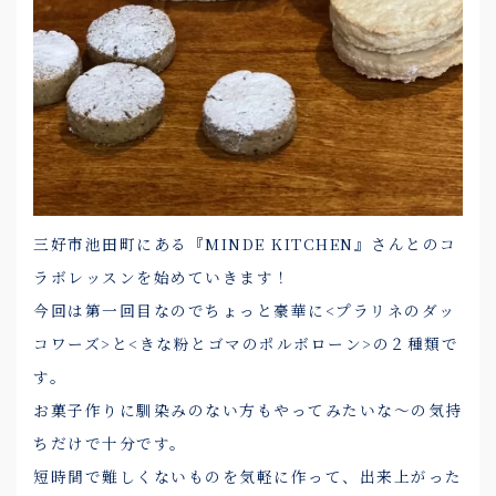
三好市池田町にある『MINDE KITCHEN』さんとのコ
ラボレッスンを始めていきます！
今回は第一回目なのでちょっと豪華に<プラリネのダッ
コワーズ>と<きな粉とゴマのポルボローン>の２種類で
す。
お菓子作りに馴染みのない方もやってみたいな～の気持
ちだけで十分です。
短時間で難しくないものを気軽に作って、出来上がった