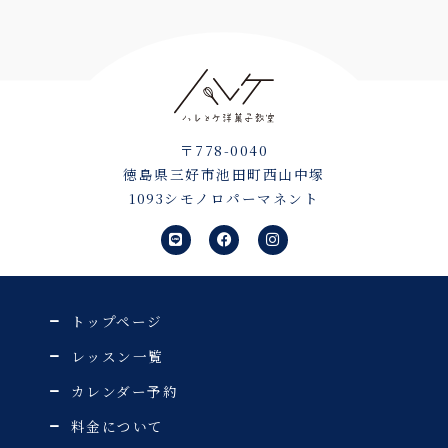
〒778-0040
徳島県三好市池田町西山中塚
1093シモノロパーマネント
L
F
I
i
a
n
n
c
s
e
e
t
b
a
o
g
o
r
トップページ
k
a
m
レッスン一覧
カレンダー予約
料金について