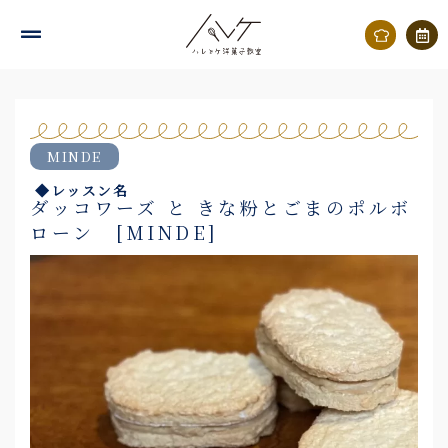
内
容
を
ス
キ
MINDE
ッ
◆レッスン名
プ
ダッコワーズ と きな粉とごまのポルボ
ローン [MINDE]