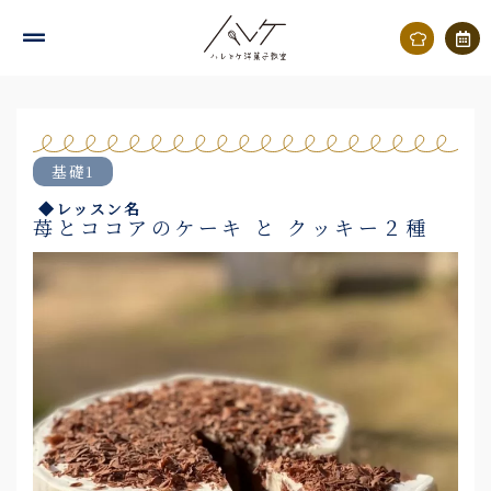
内
容
を
ス
キ
基礎1
ッ
◆レッスン名
プ
苺とココアのケーキ と クッキー２種