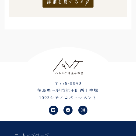
詳細を見てみる
〒778-0040
徳島県三好市池田町西山中塚
1093シモノロパーマネント
L
F
I
i
a
n
n
c
s
e
e
t
b
a
o
g
o
r
トップページ