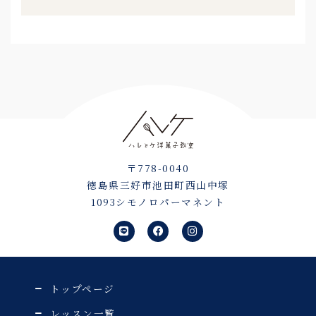
〒778-0040
徳島県三好市池田町西山中塚
1093シモノロパーマネント
L
F
I
i
a
n
n
c
s
e
e
t
b
a
o
g
o
r
トップページ
k
a
m
レッスン一覧