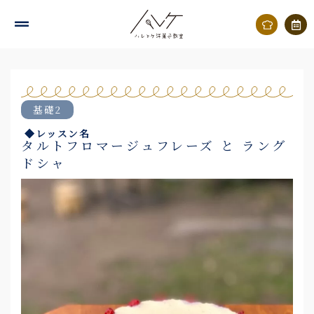
内
容
を
ス
キ
基礎2
ッ
◆レッスン名
プ
タルトフロマージュフレーズ と ラング
ドシャ