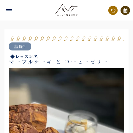
内
容
を
ス
キ
基礎2
ッ
◆レッスン名
プ
マーブルケーキ と コーヒーゼリー