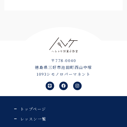
〒778-0040
徳島県三好市池田町西山中塚
1093シモノロパーマネント
L
F
I
i
a
n
n
c
s
e
e
t
b
a
o
g
o
r
トップページ
k
a
m
レッスン一覧