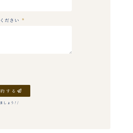
入ください
予約する
りましょう
!
/