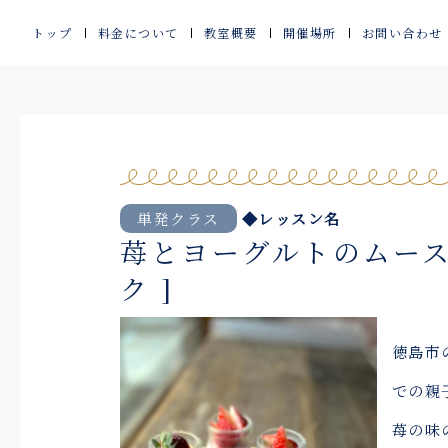
内
トップ
料金について
教室概要
開催場所
お問い合わせ
容
を
ス
キ
ッ
単発クラス
◆レッスン名
苺とヨーグルトのムース
プ
ク ]
徳島市
での親
苺の味