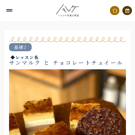
内
容
を
ス
キ
基礎2
ッ
◆レッスン名
プ
サンマルク と チョコレートチュイール