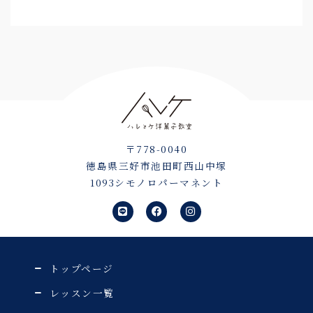
〒778-0040
徳島県三好市池田町西山中塚
1093シモノロパーマネント
L
F
I
i
a
n
n
c
s
e
e
t
b
a
o
g
o
r
トップページ
k
a
m
レッスン一覧