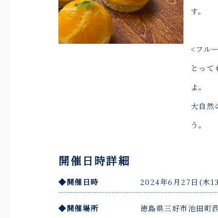
す。
<フル
とって
よ。
大自然
う。
開催日時詳細
◆開催日時
2024年6月27日(木13
◆開催場所
徳島県三好市池田町西