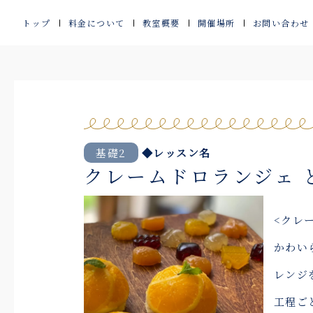
内
トップ
料金について
教室概要
開催場所
お問い合わせ
容
を
ス
キ
ッ
基礎2
◆レッスン名
クレームドロランジェ 
プ
<クレ
かわい
レンジ
工程ご