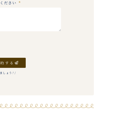
入ください
予約する
りましょう
!
/