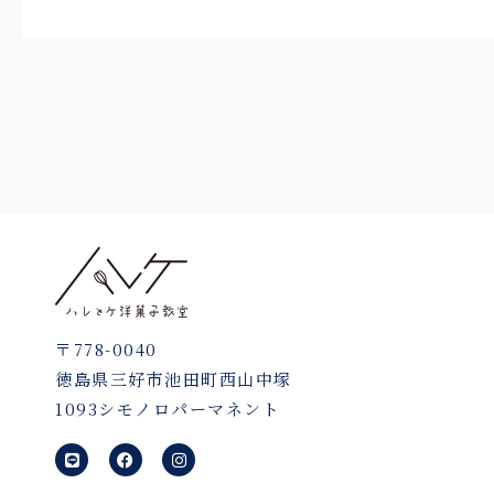
〒778-0040
徳島県三好市池田町西山中塚
1093シモノロパーマネント
L
F
I
i
a
n
n
c
s