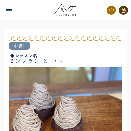
内
容
を
ス
キ
中級1
ッ
◆レッスン名
プ
モンブラン と ココ