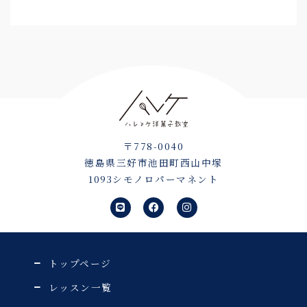
〒778-0040
徳島県三好市池田町西山中塚
1093シモノロパーマネント
L
F
I
i
a
n
n
c
s
e
e
t
b
a
o
g
o
r
トップページ
k
a
m
レッスン一覧