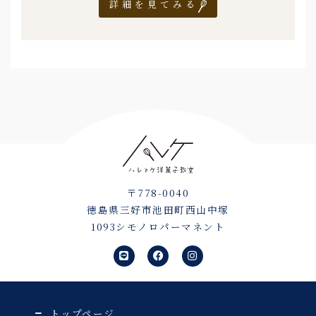
詳細を見てみる
〒778-0040
徳島県三好市池田町西山中塚
1093シモノロパーマネント
L
F
I
i
a
n
n
c
s
e
e
t
b
a
o
g
o
r
トップページ