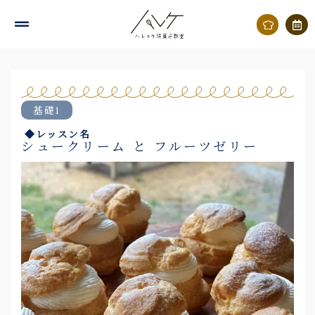
内
容
を
ス
キ
基礎1
ッ
◆レッスン名
プ
シュークリーム と フルーツゼリー