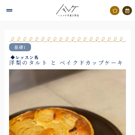
内
容
を
ス
キ
基礎1
ッ
◆レッスン名
プ
洋梨のタルト と ベイクドカップケーキ