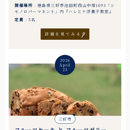
開催場所
: 徳島県三好市池田町西山中塚1093「シ
モノロパーマネント」内『ハレとケ洋菓子教室』
定員
: 5名
詳細を見てみる
2026
April
23
三好市
フルーツケーキ と フルーツゼリー