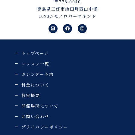
〒778-0040
徳島県三好市池田町西山中塚
1093シモノロパーマネント
L
F
I
i
a
n
n
c
s
e
e
t
b
a
o
g
o
r
トップページ
k
a
m
レッスン一覧
カレンダー予約
料金について
教室概要
開催場所について
お問い合わせ
プライバシーポリシー