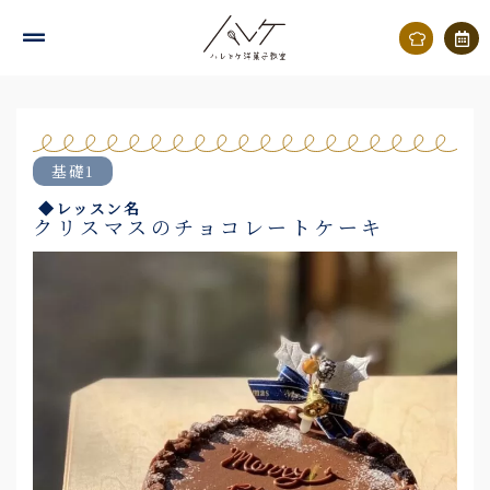
内
容
を
ス
キ
基礎1
ッ
◆レッスン名
プ
クリスマスのチョコレートケーキ