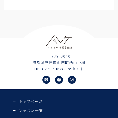
〒778-0040
徳島県三好市池田町西山中塚
1093シモノロパーマネント
L
F
I
i
a
n
n
c
s
e
e
t
b
a
o
g
o
r
トップページ
k
a
m
レッスン一覧