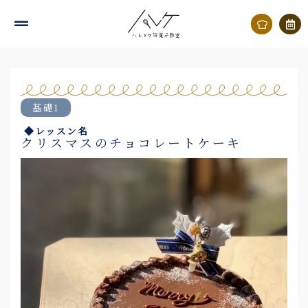
内
容
を
ス
キ
基礎1
ッ
◆レッスン名
プ
クリスマスのチョコレートケーキ