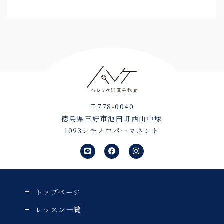
〒778-0040
徳島県三好市池田町西山中塚
1093シモノロパーマネント
L
F
I
i
a
n
n
c
s
e
e
t
b
a
o
g
o
r
トップページ
k
a
m
レッスン一覧