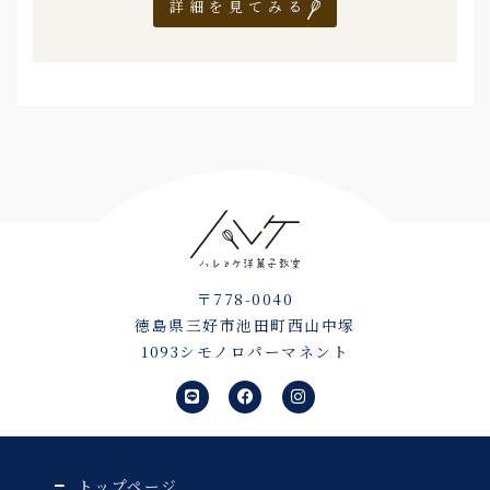
詳細を見てみる
〒778-0040
徳島県三好市池田町西山中塚
1093シモノロパーマネント
L
F
I
i
a
n
n
c
s
e
e
t
b
a
o
g
o
r
トップページ