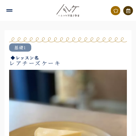
内
容
を
ス
キ
基礎1
ッ
◆レッスン名
プ
レアチーズケーキ