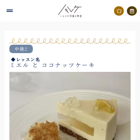
内
容
を
ス
キ
中級2
ッ
◆レッスン名
プ
ミエル と ココナッツケーキ