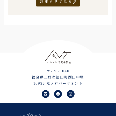
詳細を見てみる
〒778-0040
徳島県三好市池田町西山中塚
1093シモノロパーマネント
L
F
I
i
a
n
n
c
s
e
e
t
b
a
o
g
o
r
トップページ