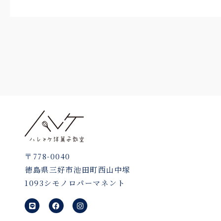
〒778-0040
徳島県三好市池田町西山中塚
1093シモノロパーマネント
L
F
I
i
a
n
n
c
s