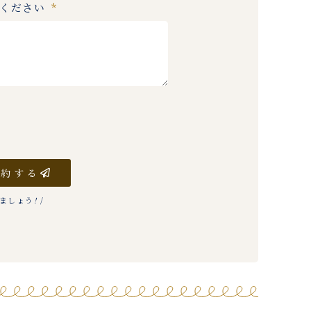
入ください
予約する
りましょう
!
/