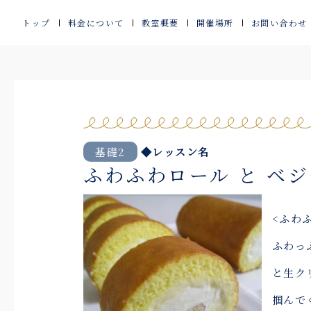
内
トップ
料金について
教室概要
開催場所
お問い合わせ
容
を
ス
キ
ッ
基礎2
◆レッスン名
ふわふわロール と ベ
プ
<ふわ
ふわっ
と生ク
掴んで