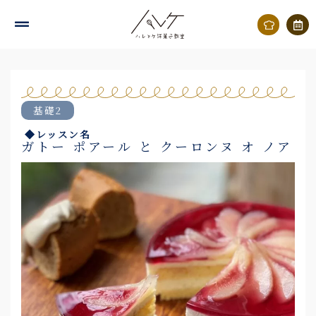
内
容
を
ス
キ
基礎2
ッ
◆レッスン名
プ
ガトー ポアール と クーロンヌ オ ノア