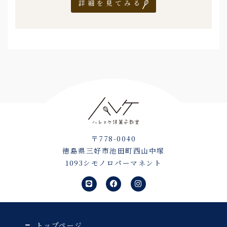
詳細を見てみる
〒778-0040
徳島県三好市池田町西山中塚
1093シモノロパーマネント
L
F
I
i
a
n
n
c
s
e
e
t
b
a
o
g
o
r
トップページ