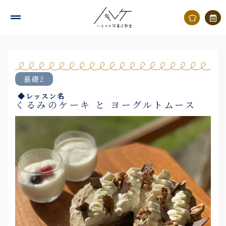
内
容
を
ス
キ
基礎2
ッ
◆レッスン名
プ
くるみのケーキ と ヨーグルトムース