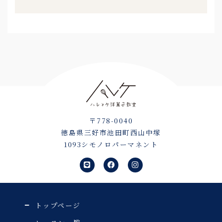
〒778-0040
徳島県三好市池田町西山中塚
1093シモノロパーマネント
L
F
I
i
a
n
n
c
s
e
e
t
b
a
o
g
o
r
トップページ
k
a
m