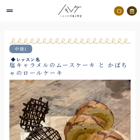
内
容
を
ス
キ
中級1
ッ
◆レッスン名
プ
塩キャラメルのムースケーキ と かぼち
ゃのロールケーキ