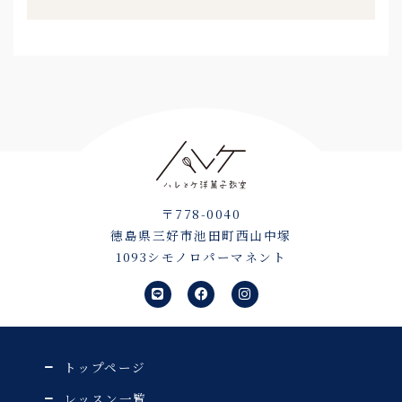
〒778-0040
徳島県三好市池田町西山中塚
1093シモノロパーマネント
L
F
I
i
a
n
n
c
s
e
e
t
b
a
o
g
o
r
トップページ
k
a
m
レッスン一覧