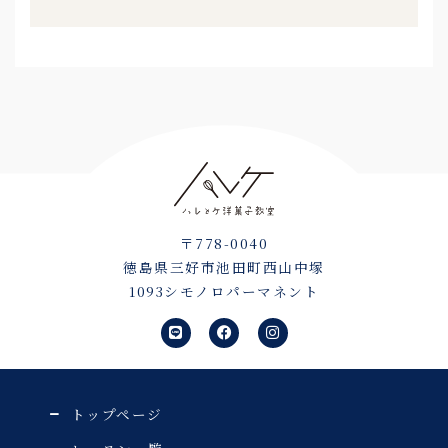
〒778-0040
徳島県三好市池田町西山中塚
1093シモノロパーマネント
L
F
I
i
a
n
n
c
s
e
e
t
b
a
o
g
o
r
トップページ
k
a
m