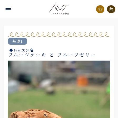
内
容
を
ス
キ
基礎1
ッ
◆レッスン名
プ
フルーツケーキ と フルーツゼリー