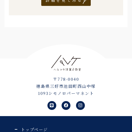
詳細を見てみる
〒778-0040
徳島県三好市池田町西山中塚
1093シモノロパーマネント
L
F
I
i
a
n
n
c
s
e
e
t
b
a
o
g
o
r
トップページ