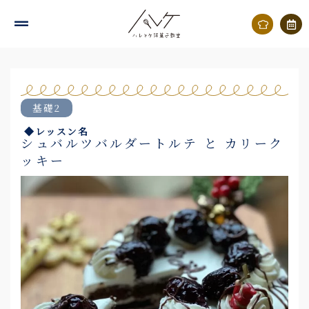
内
容
を
ス
キ
基礎2
ッ
◆レッスン名
プ
シュバルツバルダートルテ と カリーク
ッキー