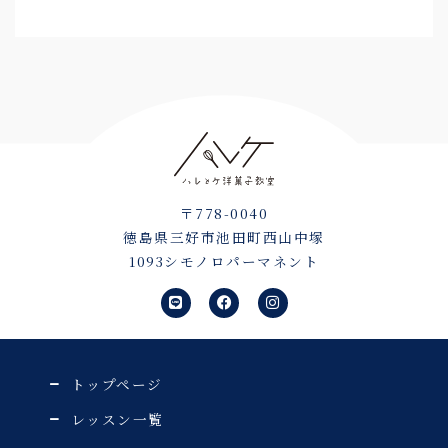
〒778-0040
徳島県三好市池田町西山中塚
1093シモノロパーマネント
L
F
I
i
a
n
n
c
s
e
e
t
b
a
o
g
o
r
トップページ
k
a
m
レッスン一覧