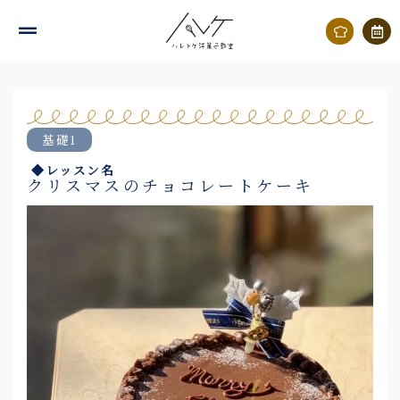
内
容
を
ス
キ
基礎1
ッ
◆レッスン名
プ
クリスマスのチョコレートケーキ