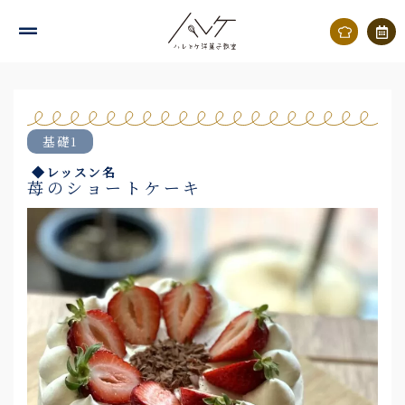
内
容
を
ス
キ
基礎1
ッ
◆レッスン名
プ
苺のショートケーキ