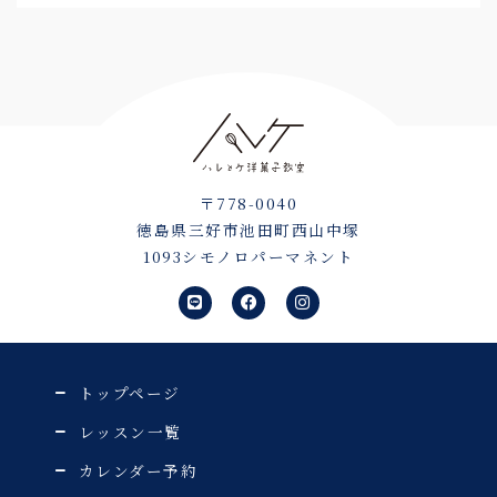
〒778-0040
徳島県三好市池田町西山中塚
1093シモノロパーマネント
L
F
I
i
a
n
n
c
s
e
e
t
b
a
o
g
o
r
トップページ
k
a
m
レッスン一覧
カレンダー予約