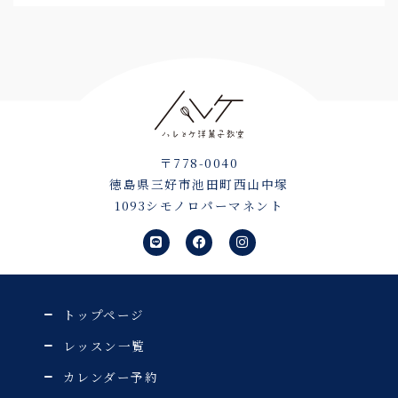
〒778-0040
徳島県三好市池田町西山中塚
1093シモノロパーマネント
L
F
I
i
a
n
n
c
s
e
e
t
b
a
o
g
o
r
トップページ
k
a
m
レッスン一覧
カレンダー予約