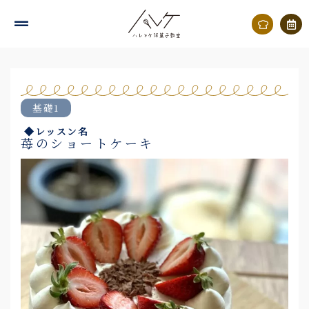
内
容
を
ス
キ
基礎1
ッ
◆レッスン名
プ
苺のショートケーキ