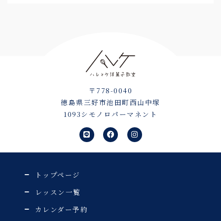
〒778-0040
徳島県三好市池田町西山中塚
1093シモノロパーマネント
L
F
I
i
a
n
n
c
s
e
e
t
b
a
o
g
o
r
トップページ
k
a
m
レッスン一覧
カレンダー予約