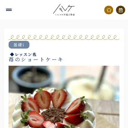
内
容
を
ス
キ
基礎1
ッ
◆レッスン名
プ
苺のショートケーキ