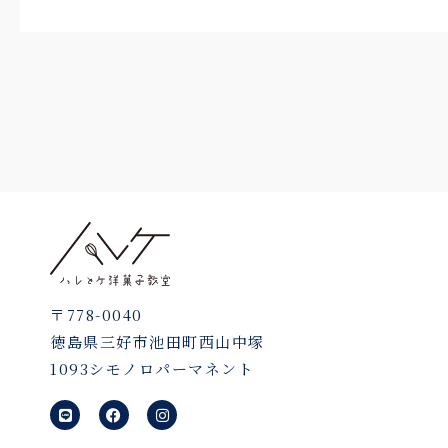
〒778-0040
徳島県三好市池田町西山中塚
1093シモノロパーマネント
L
F
I
i
a
n
n
c
s