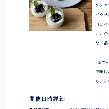
ブラマ
ゼラチ
口どけ
地元の
な一品
<基本
美味し
ちょっ
開催日時詳細