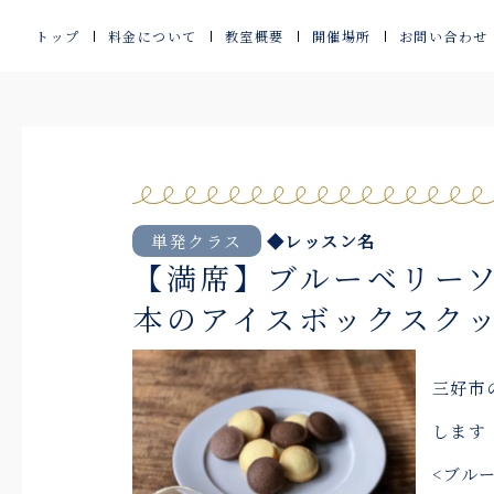
内
トップ
料金について
教室概要
開催場所
お問い合わせ
容
を
ス
キ
ッ
単発クラス
◆レッスン名
【満席】ブルーベリーソ
プ
本のアイスボックスクッ
三好市
します
<ブル