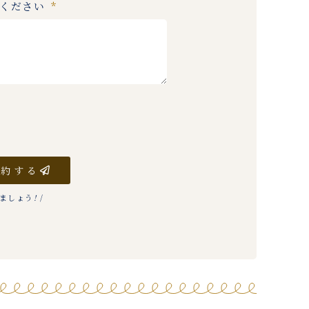
入ください
予約する
りましょう
!
/